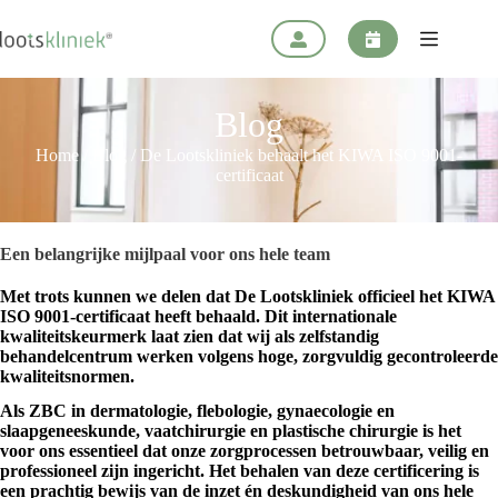
Ga
naar
de
inhoud
Blog
Home
/
Blog
/
De Lootskliniek behaalt het KIWA ISO 9001-
certificaat
Een belangrijke mijlpaal voor ons hele team
Met trots kunnen we delen dat De Lootskliniek officieel het KIWA
ISO 9001-certificaat heeft behaald. Dit internationale
kwaliteitskeurmerk laat zien dat wij als zelfstandig
behandelcentrum werken volgens hoge, zorgvuldig gecontroleerde
kwaliteitsnormen.
Als ZBC in dermatologie, flebologie, gynaecologie en
slaapgeneeskunde, vaatchirurgie en plastische chirurgie is het
voor ons essentieel dat onze zorgprocessen betrouwbaar, veilig en
professioneel zijn ingericht. Het behalen van deze certificering is
een prachtig bewijs van de inzet én deskundigheid van ons hele