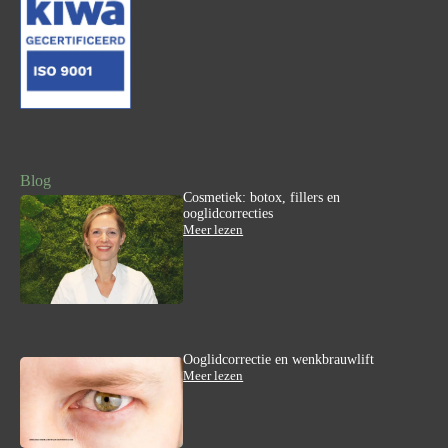
Blog
Cosmetiek: botox, fillers en
ooglidcorrecties
:
Meer lezen
C
o
s
m
e
t
i
e
Ooglidcorrectie en wenkbrauwlift
k
:
Meer lezen
:
O
b
o
o
g
t
l