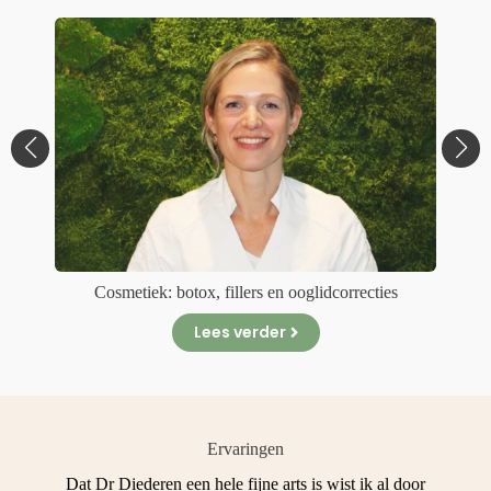
Cosmetiek: botox, fillers en ooglidcorrecties
Lees verder
Ervaringen
t
Dat Dr Diederen een hele fijne arts is wist ik al door
Ko