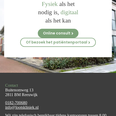
Fysiek
als het
nodig is,
digitaal
als het kan
Online consult
Of bezoek het patiëntenportaal
Contact
Buitenomweg 13
2811 BM Reeuwijk
0182-700680
info@lootskliniek.nl
Wij zijn telefonisch bereikbaar tijdens kantooruren tussen 8.00