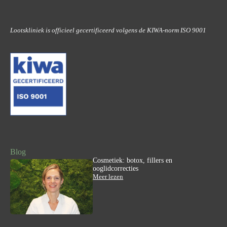
Lootskliniek is officieel gecertificeerd volgens de KIWA-norm ISO 9001
Blog
Cosmetiek: botox, fillers en
ooglidcorrecties
:
Meer lezen
C
o
s
m
e
t