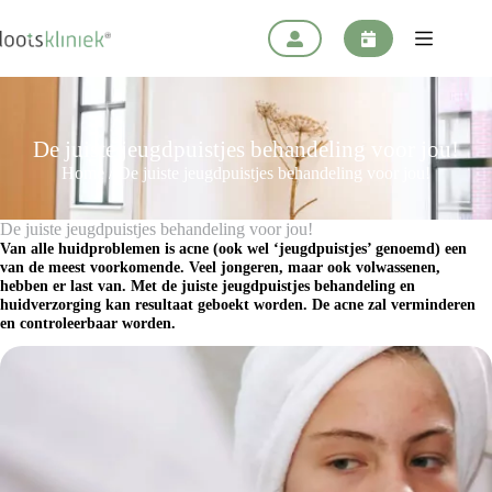
Ga
naar
de
inhoud
De juiste jeugdpuistjes behandeling voor jou!
Home
/
De juiste jeugdpuistjes behandeling voor jou!
De juiste jeugdpuistjes behandeling voor jou!
Van alle huidproblemen is acne (ook wel ‘jeugdpuistjes’ genoemd) een
van de meest voorkomende. Veel jongeren, maar ook volwassenen,
hebben er last van. Met de juiste jeugdpuistjes behandeling en
huidverzorging kan resultaat geboekt worden. De acne zal verminderen
en controleerbaar worden.