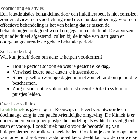
Voorlichting en advies
Een jeugdpuistjes behandeling door een huidtherapeut is niet compleet
zonder adviezen en voorlichting rond deze huidaandoening. Voor een
effectieve behandeling is het van belang dat er tussen de
behandelingen ook goed wordt omgegaan met de huid. De adviezen
zijn individueel afgestemd, zullen bij de intake van start gaan en
doorgaan gedurende de gehele behandelperiode.
Zelf aan de slag
Wat kun je zelf doen om acne te helpen voorkomen?
Hou je gezicht schoon en was je gezicht elke dag.
Verwissel iedere paar dagen je kussensloop.
Smeer jezelf op zonnige dagen in met zonnebrand om je huid te
beschermen.
Zorg ervoor dat je voldoende rust neemt. Ook stress kan tot
puistjes leiden.
Over Lootskliniek
Lootskliniek
is gevestigd in Reeuwijk en levert verantwoorde en
doelmatige zorg in een patiëntvriendelijke omgeving. De kliniek is er
onder andere voor jeugdpuistjes behandeling. Kwaliteit en veiligheid
staan er voorop. Lootskliniek maakt voor de beoordeling van
huidproblemen gebruik van beeldbellen. Ook kun je een foto opsturen
van jouw huidprobleem, zodat goed beoordeeld kan worden op welke