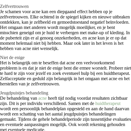
Zelfvertrouwen
Je schamen voor acne kan een diepgaand effect hebben op je
zelfvertrouwen. Elke ochtend in de spiegel kijken en nieuwe uitbraken
ontdekken, kan je zelfbeeld en gemoedstoestand negatief beïnvloeden.
Het omgaan met anderen wordt mogelijk moeilijker, en je bent
misschien geneigd om je huid te verbergen met make-up of kleding. In
de puberteit zijn er al genoeg onzekerheden, en acne kun je er op dat
moment helemaal niet bij hebben. Maar ook later in het leven is het
hebben van acne niet wenselijk.
Niet de enige
Het is belangrijk om te beseffen dat acne een veelvoorkomend
probleem is en dat je niet de enige bent die ermee worstelt. Probeer niet
te hard te zijn voor jezelf en zoek eventueel hulp bij een huidtherapeut.
Zelfacceptatie en geduld zijn belangrijk in het omgaan met acne en het
herstellen van je zelfvertrouwen.
Jeugdpuistjes behandeling
De behandeling van
acne
heeft tijd nodig voordat resultaten zichtbaar
zijn. Dit is per individu verschillend. Samen met de
huidtherapeut
wordt een persoonlijk behandelplan opgesteld en aan de hand daarvan
wordt een schatting van het aantal jeugdpuistjes behandelingen
gemaakt. Tijdens de gehele behandelperiode zijn tussentijdse evaluaties
en eventuele aanpassingen mogelijk. Ook wordt rekening gehouden
met eventuele medicatie.